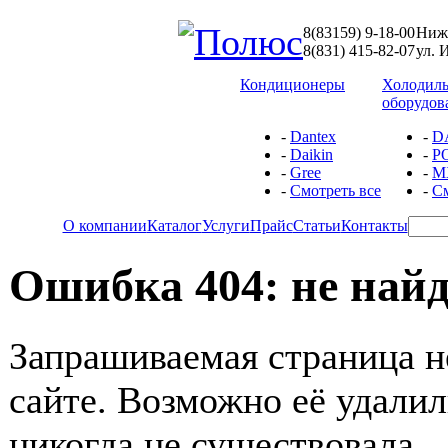
8(83159) 9-18-00
Ниже
8(831) 415-82-07
ул. 
Кондиционеры
Холодил
оборудов
-
Dantex
-
D
-
Daikin
-
P
-
Gree
-
М
-
Смотреть все
-
См
О компании
Каталог
Услуги
Прайс
Статьи
Контакты
Ошибка 404: не най
Запрашиваемая страница н
сайте. Возможно её удалил
никогда не существовала.