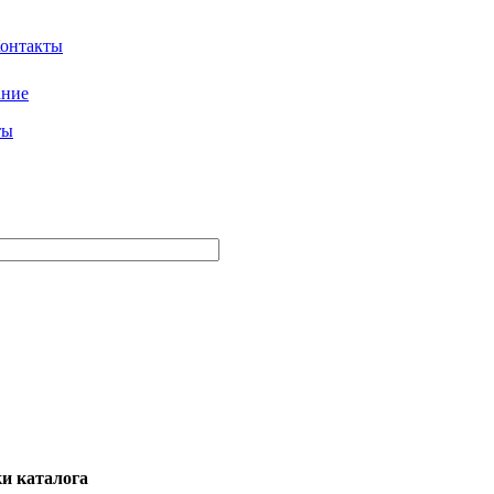
ание
ты
и каталога