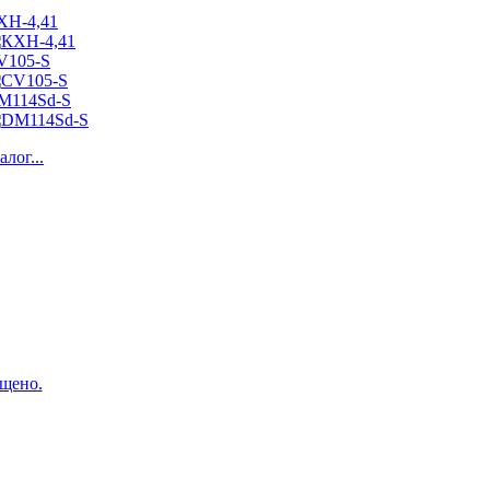
ХН-4,41
V105-S
M114Sd-S
алог...
щено.