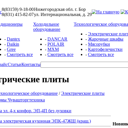
8(83159) 9-18-00
Нижегородская обл. г. Бор
8(831) 415-82-07
ул. Интернациональная, д. 29
ндиционеры
Холодильное
Технологическое оборудов
оборудование
-
Электрические пли
-
Dantex
-
DANCAR
-
Жарочные шкафы
-
Daikin
-
POLAIR
-
Мясорубки
-
Gree
-
МХМ
-
Картофелечистки
-
Смотреть все
-
Смотреть все
-
Смотреть все
райс
Статьи
Контакты
трические плиты
ехнологическое оборудование
/
Электрические плиты
мы Чувашторгтехника
а эл. 4-х конфор. ЭП-4П без духовки
а электрическая кухонная ЭПК-47ЖШ (краш.)
Новинк