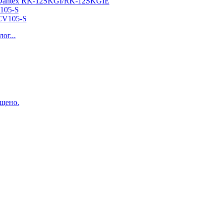
105-S
ог...
щено.