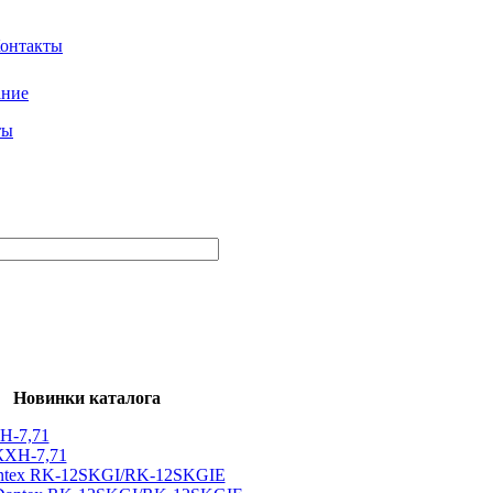
ание
ты
Новинки каталога
Н-7,71
ntex RK-12SKGI/RK-12SKGIE