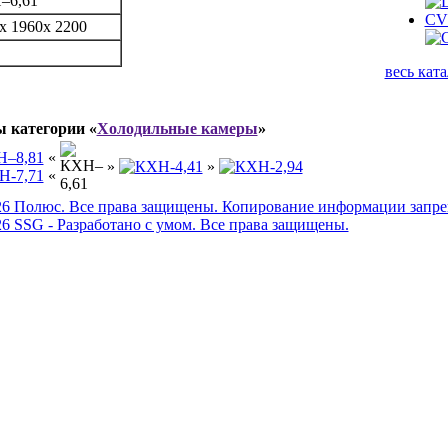
–6,61
CV
х 1960х 2200
весь катал
ы категории «
Холодильные камеры
»
«
»
»
«
26 Полюс. Все права защищены. Копирование информации запре
6 SSG - Разработано с умом. Все права защищены.