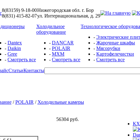
8(83159) 9-18-00
Нижегородская обл. г. Бор
8(831) 415-82-07
ул. Интернациональная, д. 29
ндиционеры
Холодильное
Технологическое оборудов
оборудование
-
Электрические пли
-
Dantex
-
DANCAR
-
Жарочные шкафы
-
Daikin
-
POLAIR
-
Мясорубки
-
Gree
-
МХМ
-
Картофелечистки
-
Смотреть все
-
Смотреть все
-
Смотреть все
райс
Статьи
Контакты
вание
/
POLAIR
/
Холодильные камеры
56304 руб.
КХ
Da