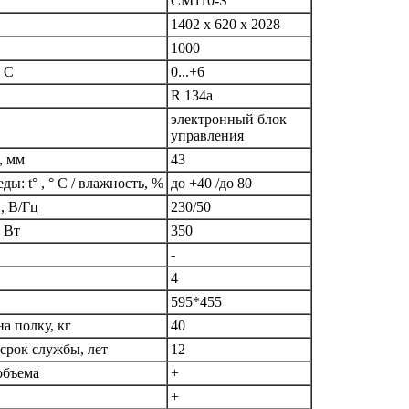
CM110-S
1402 х 620 х 2028
1000
 С
0...+6
R 134a
электронный блок
управления
, мм
43
: t° , ° С / влажность, %
до +40 /до 80
, В/Гц
230/50
 Вт
350
-
4
595*455
а полку, кг
40
срок службы, лет
12
объема
+
+