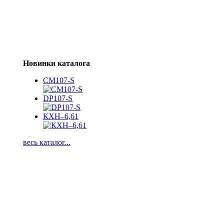
Новинки каталога
CM107-S
DP107-S
КХН–6,61
весь каталог...