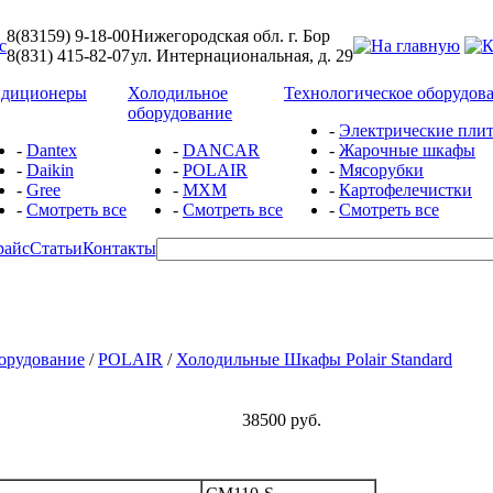
8(83159) 9-18-00
Нижегородская обл. г. Бор
8(831) 415-82-07
ул. Интернациональная, д. 29
ндиционеры
Холодильное
Технологическое оборудов
оборудование
-
Электрические пли
-
Dantex
-
DANCAR
-
Жарочные шкафы
-
Daikin
-
POLAIR
-
Мясорубки
-
Gree
-
МХМ
-
Картофелечистки
-
Смотреть все
-
Смотреть все
-
Смотреть все
райс
Статьи
Контакты
орудование
/
POLAIR
/
Холодильные Шкафы Polair Standard
38500 руб.