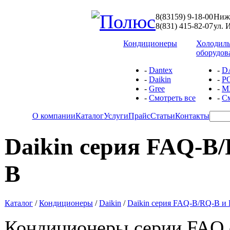
8(83159) 9-18-00
Ниже
8(831) 415-82-07
ул. 
Кондиционеры
Холодил
оборудов
-
Dantex
-
D
-
Daikin
-
P
-
Gree
-
М
-
Смотреть все
-
См
О компании
Каталог
Услуги
Прайс
Статьи
Контакты
Daikin cерия FAQ-B
B
Каталог
/
Кондиционеры
/
Daikin
/
Daikin cерия FAQ-B/RQ-B и
Кондиционеры серии FAQ 