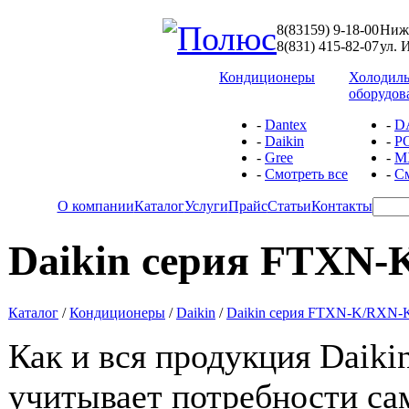
8(83159) 9-18-00
Ниже
8(831) 415-82-07
ул. 
Кондиционеры
Холодил
оборудов
-
Dantex
-
D
-
Daikin
-
P
-
Gree
-
М
-
Смотреть все
-
См
О компании
Каталог
Услуги
Прайс
Статьи
Контакты
Daikin cерия FTXN
Каталог
/
Кондиционеры
/
Daikin
/
Daikin cерия FTXN-K/RXN-
Как и вся продукция Daiki
учитывает потребности са