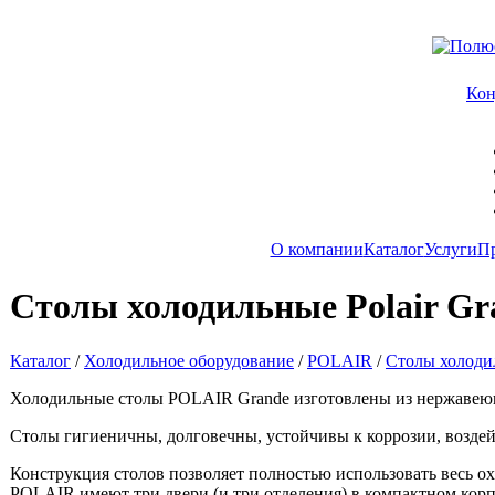
Ко
О компании
Каталог
Услуги
П
Столы холодильные Polair Gr
Каталог
/
Холодильное оборудование
/
POLAIR
/
Столы холодил
Холодильные столы POLAIR Grande изготовлены из нержавеющей
Столы гигиеничны, долговечны, устойчивы к коррозии, воздей
Конструкция столов позволяет полностью использовать весь 
POLAIR имеют три двери (и три отделения) в компактном корп