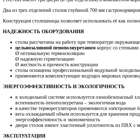
Два из трех отделений столов глубиной 700 мм гастронормиров
Конструкция столешницы позволяет использовать её как полн
НАДЕЖНОСТЬ ОБОРУДОВАНИЯ
столы рассчитаны на работу при температуре окружающе
цельнозаливной пенополиуретаном
корпус со стенками
Ø оптимальную термоизоляцию
Ø надежную герметизацию
Ø жесткость и прочность конструкции
столы оснащены профессиональной модульной холодиль
применяются комплектующие ведущих мировых произво
ЭНЕРГОЭФФЕКТИВНОСТЬ И ЭКОЛОГИЧНОСТЬ
в холодильной системе используется озонобезопасный хл
вспениватель пенополиуретана – экологичная вода
в качестве терморегуляторов применяются электронные 
весь охлаждаемый объем используется для хранения прод
энергоэффективность и экономичность
двери столов имеют эластичный уплотнитель из ПВХ с м
ЭКСПЛУАТАЦИЯ