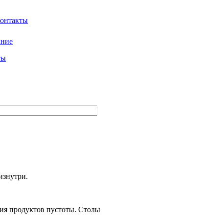
ание
ты
изнутри.
ния продуктов пустоты. Столы