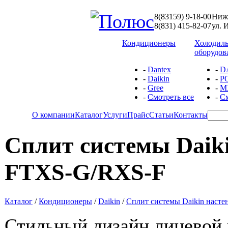
8(83159) 9-18-00
Ниже
8(831) 415-82-07
ул. 
Кондиционеры
Холодил
оборудов
-
Dantex
-
D
-
Daikin
-
P
-
Gree
-
М
-
Смотреть все
-
См
О компании
Каталог
Услуги
Прайс
Статьи
Контакты
Сплит системы Daiki
FTXS-G/RXS-F
Каталог
/
Кондиционеры
/
Daikin
/
Сплит системы Daikin наст
Стильный дизайн лицевой